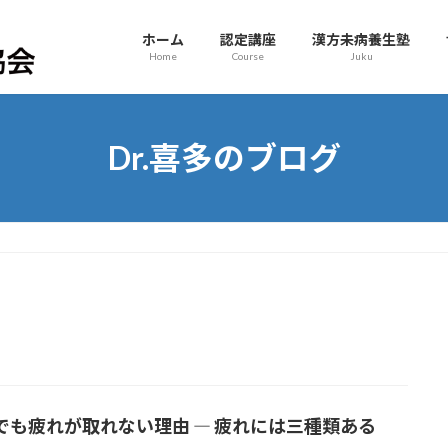
ホーム
認定講座
漢方未病養生塾
Home
Course
Juku
Dr.喜多のブログ
でも疲れが取れない理由 ― 疲れには三種類ある