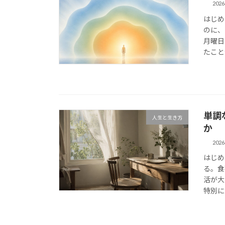
202
はじめ
のに、
月曜日
たこと
単調
人生と生き方
か
202
はじめ
る。食
活が大
特別に