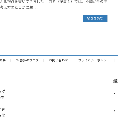
える視点を書いてきました。 前者（記事１）では、不調が今の生
考え方のどこかに生 […]
続きを読む
概要
Dr.喜多のブログ
お問い合わせ
プライバシーポリシー
最
広げ
会の
病専
特化