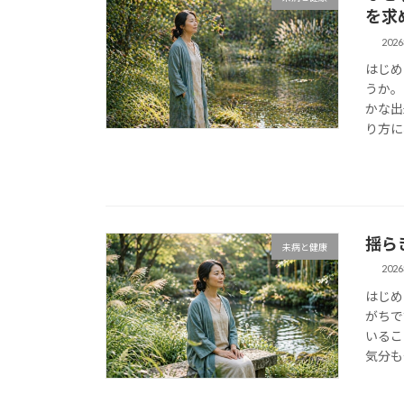
を求
202
はじめ
うか。
かな出
り方に
揺ら
未病と健康
202
はじめ
がちで
いるこ
気分も