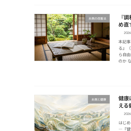
『調
未病の改善法
め直
202
本記事
る』（
ら自由
のか 
健康
未病と健康
える
202
はじめ
―『健