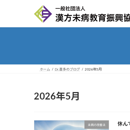
コ
ナ
ン
ビ
テ
ゲ
ン
ー
ツ
シ
へ
ョ
ス
ン
キ
に
ッ
移
プ
動
ホーム
Dr.喜多のブログ
2026年5月
2026年5月
休ん
未病の改善法