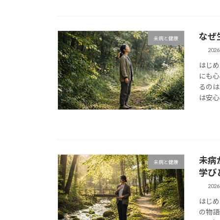
なぜ
未病と健康
202
はじめ
にも心
るのは
は安心
未病
未病と健康
学び
202
はじめ
の物語