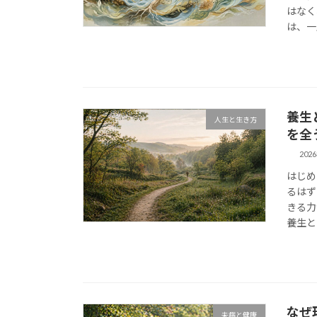
はなく
は、一
養生
人生と生き方
を全
202
はじめ
るはず
きる力
養生と
なぜ
未病と健康