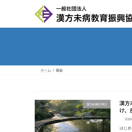
コ
ナ
ン
ビ
テ
ゲ
ン
ー
ツ
シ
へ
ョ
ス
ン
キ
に
ッ
移
プ
動
ホーム
協会
漢方
漢方未病の学び
け、
202
はじめ