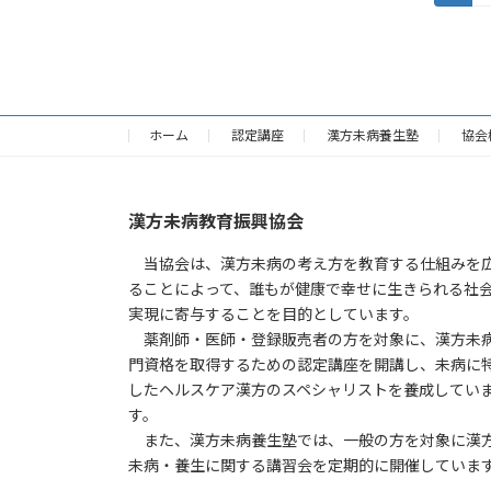
定
稿
ペ
の
ー
ジ
ペ
ホーム
認定講座
漢方未病養生塾
協会
ー
ジ
漢方未病教育振興協会
送
当協会は、漢方未病の考え方を教育する仕組みを
り
ることによって、誰もが健康で幸せに生きられる社
実現に寄与することを目的としています。
薬剤師・医師・登録販売者の方を対象に、漢方未
門資格を取得するための認定講座を開講し、未病に
したヘルスケア漢方のスペシャリストを養成してい
す。
また、漢方未病養生塾では、一般の方を対象に漢
未病・養生に関する講習会を定期的に開催していま