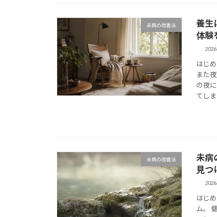
養生
未病の改善法
体験
202
はじめ
また夜
の夜に
てしま
未病
未病の改善法
見つ
202
はじめ
ム。 