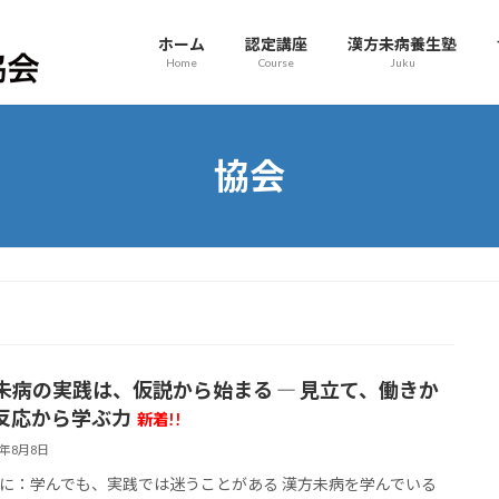
ホーム
認定講座
漢方未病養生塾
Home
Course
Juku
協会
未病の実践は、仮説から始まる ― 見立て、働きか
反応から学ぶ力
新着!!
6年8月8日
に：学んでも、実践では迷うことがある 漢方未病を学んでいる