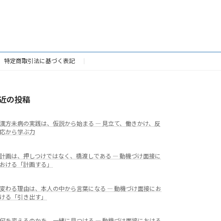
特定商取引法に基づく表記
近の投稿
漢方未病の実践は、仮説から始まる ― 見立て、働きかけ、反
応から学ぶ力
計画は、押しつけではなく、橋渡しである ― 動機づけ面接に
おける「計画する」
変わる理由は、本人の中から言葉になる ― 動機づけ面接にお
ける「引き出す」
何を変えるのかを、一緒に見つける ― 動機づけ面接における