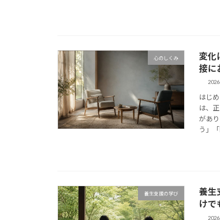
変化
心のしくみ
接に
202
はじめ
は、正
があり
う」「
養生
養生支援の学び
けで
202