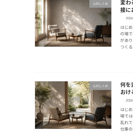
変わ
心のしくみ
接に
202
はじめ
の場で
があり
つくる
何を
心のしくみ
おけ
202
はじめ
場では
乱れて
仕事の