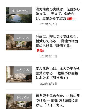
漢方未病の実践は、仮説から
漢方未病の学び
始まる ― 見立て、働きか
け、反応から学ぶ力
新着!!
2026年8月8日
計画は、押しつけではなく、
心のしくみ
橋渡しである ― 動機づけ面
接における「計画する」
新着!!
2026年8月4日
変わる理由は、本人の中から
心のしくみ
言葉になる ― 動機づけ面接
における「引き出す」
2026年8月1日
何を変えるのかを、一緒に見
心のしくみ
つける ― 動機づけ面接にお
ける「フォーカス」