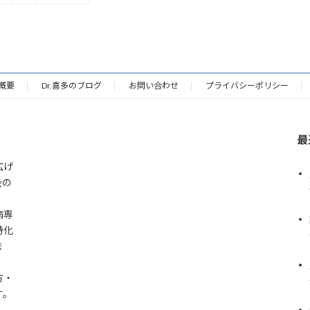
定
定
ペ
ペ
ー
ー
ジ
ジ
概要
Dr.喜多のブログ
お問い合わせ
プライバシーポリシー
最
広げ
会の
病専
特化
ま
方・
す。