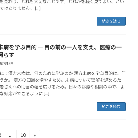
を見れば、どれも大切なことです。どれかを軽く見てよい、とい
ではありません。 […]
続きを読む
未病を学ぶ目的 ― 目の前の一人を支え、医療の一
照らす
6年7月6日
に：漢方未病は、何のために学ぶのか 漢方未病を学ぶ目的は、何
うか。 漢方の知識を増やすため。未病について理解を深めるた
者さんへの助言の幅を広げるため。日々の診療や相談の中で、よ
な対応ができるように […]
続きを読む
2
…
10
»
固
固