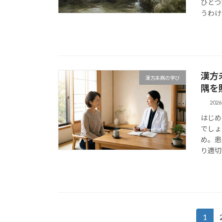
ひとつ
うわけ
漢方
漢方未病の学び
隅を
202
はじめ
でしょ
め。患
り適切
投
1
固