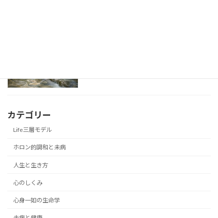
2026年7月6日
未病を治す、未病を治める ― 漢方治療と
漢方未病の学び
養生支援を両輪として学ぶ
2026年7月4日
カテゴリー
Life三層モデル
ホロン的調和と未病
人生と生き方
心のしくみ
心身一如の生命学
未病と健康