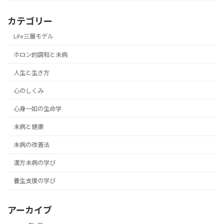
カテゴリー
Life三層モデル
ホロン的調和と未病
人生と生き方
心のしくみ
心身一如の生命学
未病と健康
未病の改善法
漢方未病の学び
養生支援の学び
アーカイブ