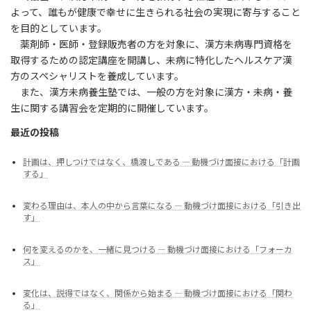
よって、誰もが健康で幸せに生きられる社会の実現に寄与すること
を目的としています。
薬剤師・医師・登録販売者の方を対象に、漢方未病専門資格を
取得するための認定講座を開講し、未病に特化したヘルスケア漢
方のスペシャリストを養成しています。
また、漢方未病養生塾では、一般の方を対象に漢方・未病・養
生に関する講習会を定期的に開催しています。
最近の投稿
計画は、押しつけではなく、橋渡しである ― 動機づけ面接における「計画
する」
変わる理由は、本人の中から言葉になる ― 動機づけ面接における「引き出
す」
何を変えるのかを、一緒に見つける ― 動機づけ面接における「フォーカ
ス」
変化は、説得ではなく、関係から始まる ― 動機づけ面接における「関わ
る」