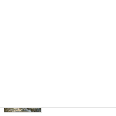
できなかった体験を学びに変える
2026年7月14日
未病の養生は、全部を整えない ― 健康
未病の改善法
生成の結び目を見つける
2026年7月9日
漢方未病を学ぶ目的 ― 目の前の一人を
漢方未病の学び
支え、医療の一隅を照らす
2026年7月6日
未病を治す、未病を治める ― 漢方治療と
漢方未病の学び
養生支援を両輪として学ぶ
2026年7月4日