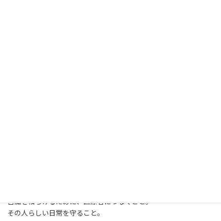
すべてを理解できなくてもよい。
正しい言葉を言えなくてもよい。
泣いてしまう日があってもよい。
そばにいるだけの日があってもよい。
誰かに頼ってもよい。
支えるとは、いつも強く、正しく、穏やかでいることではありま
せん。
揺らぎながらも、その人を大切に思い続けることです。
できる範囲で、誠実に関わろうとすることです。
大切な人の病気を前にすると、私たちは無力感を覚えます。
確かに、できないことはたくさんあります。
病気そのものを思い通りにすることはできません。
残された時間を自由に増やすこともできません。
それでも、できることはあります。
苦痛を和らげるために、医療者につなぐこと。
その人らしい日常を守ること。