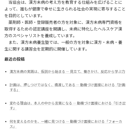
当協会は、漢方未病の考え方を教育する仕組みを広げることに
よって、誰もが健康で幸せに生きられる社会の実現に寄与すること
を目的としています。
薬剤師・医師・登録販売者の方を対象に、漢方未病専門資格を
取得するための認定講座を開講し、未病に特化したヘルスケア漢
方のスペシャリストを養成しています。
また、漢方未病養生塾では、一般の方を対象に漢方・未病・養
生に関する講習会を定期的に開催しています。
最近の投稿
漢方未病の実践は、仮説から始まる ― 見立て、働きかけ、反応から学ぶ力
計画は、押しつけではなく、橋渡しである ― 動機づけ面接における「計画
する」
変わる理由は、本人の中から言葉になる ― 動機づけ面接における「引き出
す」
何を変えるのかを、一緒に見つける ― 動機づけ面接における「フォーカ
ス」